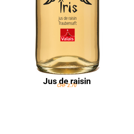
Jus de raisin
CHF
2.70