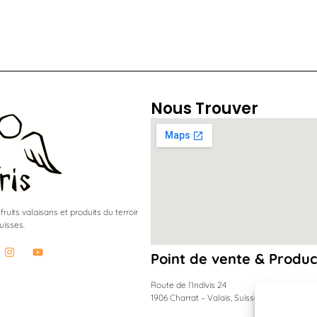
Nous Trouver
uits valaisans et produits du terroir
uisses.
Point de vente & Produc
Route de l’Indivis 24
1906 Charrat – Valais, Suisse