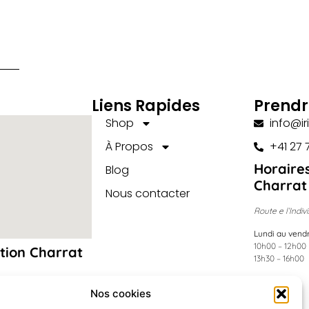
Liens Rapides
Prendr
Shop
info@ir
À Propos
+41 27 
Horaires
Blog
Charrat
Nous contacter
Route e l’Indiv
Lundi au vend
10h00 – 12h00
tion Charrat
13h30 – 16h00
Nos cookies