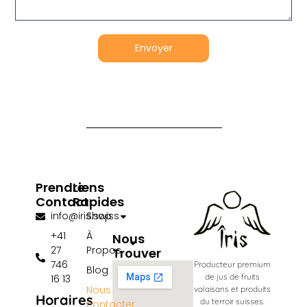
Envoyer
Prendre
Liens
Contact
Rapides
info@iris.swiss
Shop
+41
À
Nous
27
Propos
Trouver
746
Producteur premium
Blog
de jus de fruits
16 13
Nous
valaisans et produits
Horaires
du terroir suisses.
contacter