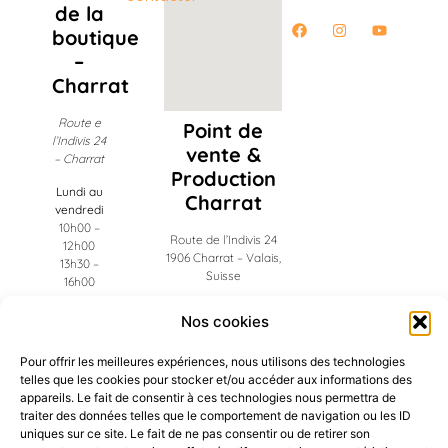
de la
boutique
–
Charrat
Route e
Point de
l’Indivis 24
vente &
– Charrat
Production
Lundi au
Charrat
vendredi
10h00 –
Route de l’Indivis 24
12h00
1906 Charrat – Valais,
13h30 –
Suisse
16h00
Administration
Nos cookies
Riddes
Pour offrir les meilleures expériences, nous utilisons des technologies
telles que les cookies pour stocker et/ou accéder aux informations des
Ch. des Frigos 19
appareils. Le fait de consentir à ces technologies nous permettra de
1908 Riddes – Valais,
traiter des données telles que le comportement de navigation ou les ID
Suisse
uniques sur ce site. Le fait de ne pas consentir ou de retirer son