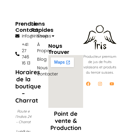
Prendre
Liens
Contact
Rapides
info@iris.swiss
Shop
+41
À
Nous
27
Propos
Trouver
746
Producteur premium
Blog
de jus de fruits
16 13
Nous
valaisans et produits
Horaires
du terroir suisses.
contacter
de la
boutique
–
Charrat
Route e
Point de
l’Indivis 24
vente &
– Charrat
Production
Lundi au