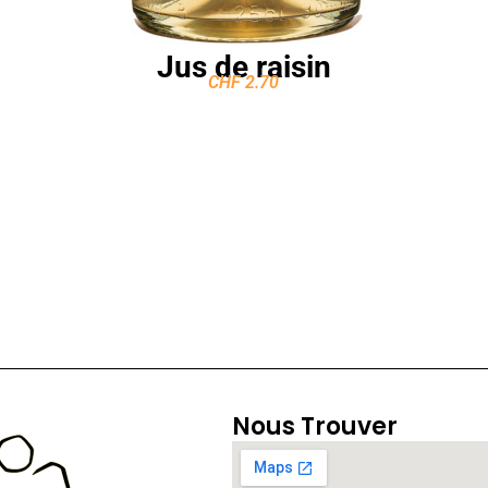
Jus de raisin
CHF
2.70
Nous Trouver