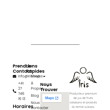
Prendre
Liens
Contact
Rapides
info@iris.swiss
Shop
+41
À
Nous
27
Propos
Trouver
746
Producteur premium
Blog
de jus de fruits
16 13
Nous
valaisans et produits
Horaires
du terroir suisses.
contacter