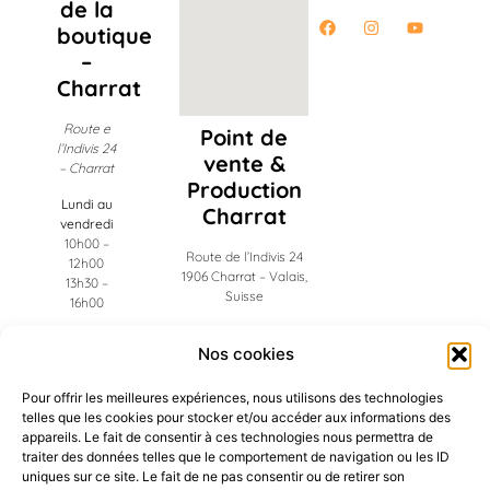
de la
boutique
–
Charrat
Route e
Point de
l’Indivis 24
vente &
– Charrat
Production
Lundi au
Charrat
vendredi
10h00 –
Route de l’Indivis 24
12h00
1906 Charrat – Valais,
13h30 –
Suisse
16h00
Administration
Nos cookies
Riddes
Pour offrir les meilleures expériences, nous utilisons des technologies
Ch. des Frigos 19
telles que les cookies pour stocker et/ou accéder aux informations des
1908 Riddes – Valais,
appareils. Le fait de consentir à ces technologies nous permettra de
Suisse
traiter des données telles que le comportement de navigation ou les ID
uniques sur ce site. Le fait de ne pas consentir ou de retirer son