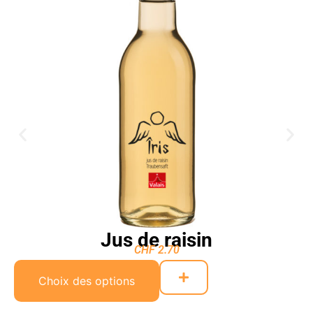
Jus de raisin
CHF
2.70
Choix des options