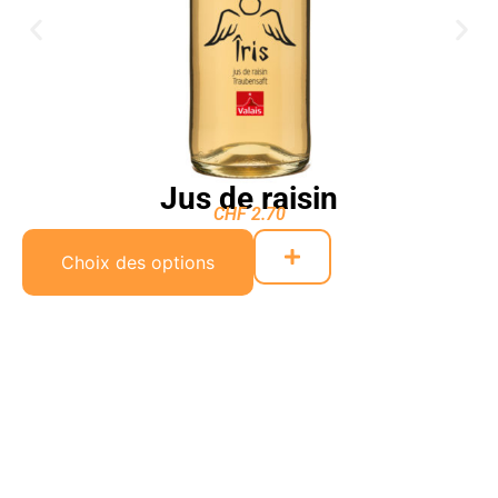
Jus de raisin
CHF
2.70
Choix des options