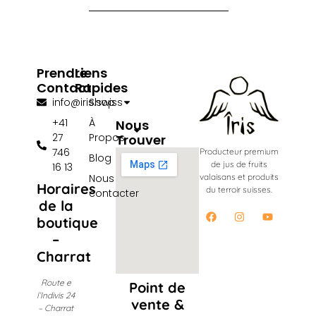
Prendre
Liens
Contact
Rapides
info@iris.swiss
Shop
+41
À
Nous
27
Propos
Trouver
746
Producteur premium
Blog
de jus de fruits
16 13
Nous
valaisans et produits
Horaires
du terroir suisses.
contacter
de la
boutique
–
Charrat
Route e
Point de
l’Indivis 24
vente &
– Charrat