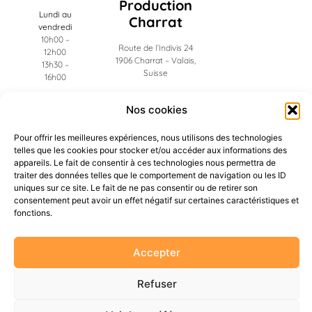
Production
Lundi au
Charrat
vendredi
10h00 –
Route de l’Indivis 24
12h00
1906 Charrat – Valais,
13h30 –
Suisse
16h00
Administration
Nos cookies
Riddes
Pour offrir les meilleures expériences, nous utilisons des technologies
Ch. des Frigos 19
telles que les cookies pour stocker et/ou accéder aux informations des
1908 Riddes – Valais,
appareils. Le fait de consentir à ces technologies nous permettra de
Suisse
traiter des données telles que le comportement de navigation ou les ID
uniques sur ce site. Le fait de ne pas consentir ou de retirer son
consentement peut avoir un effet négatif sur certaines caractéristiques et
fonctions.
Accepter
Refuser