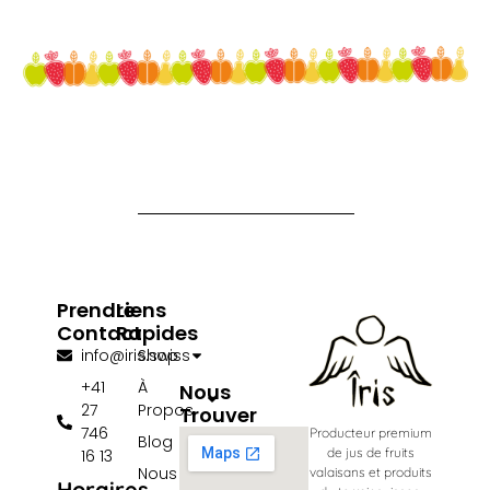
Prendre
Liens
Contact
Rapides
info@iris.swiss
Shop
+41
À
Nous
27
Propos
Trouver
746
Producteur premium
Blog
de jus de fruits
16 13
Nous
valaisans et produits
Horaires