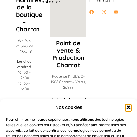
du terroir suisses.
contacter
de la
boutique
–
Charrat
Route e
Point de
l’Indivis 24
vente &
– Charrat
Production
Lundi au
Charrat
vendredi
10h00 –
Route de l’Indivis 24
12h00
1906 Charrat – Valais,
13h30 –
Suisse
16h00
Administration
Riddes
Nos cookies
Ch. des Frigos 19
Pour offrir les meilleures expériences, nous utilisons des technologies
1908 Riddes – Valais,
telles que les cookies pour stocker et/ou accéder aux informations des
Suisse
appareils. Le fait de consentir à ces technologies nous permettra de
traiter des données telles que le comportement de navigation ou les ID