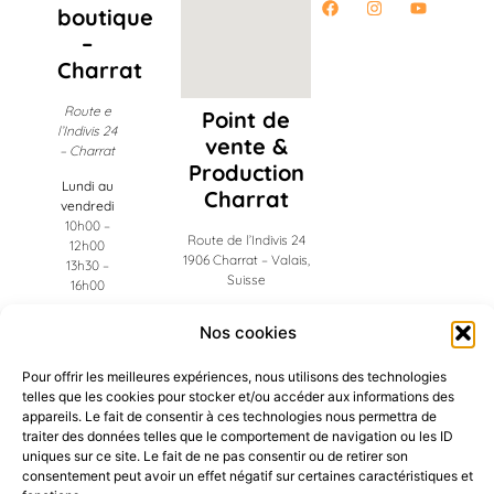
boutique
–
Charrat
Route e
Point de
l’Indivis 24
vente &
– Charrat
Production
Lundi au
Charrat
vendredi
10h00 –
Route de l’Indivis 24
12h00
1906 Charrat – Valais,
13h30 –
Suisse
16h00
Administration
Nos cookies
Riddes
Pour offrir les meilleures expériences, nous utilisons des technologies
Ch. des Frigos 19
telles que les cookies pour stocker et/ou accéder aux informations des
1908 Riddes – Valais,
appareils. Le fait de consentir à ces technologies nous permettra de
Suisse
traiter des données telles que le comportement de navigation ou les ID
uniques sur ce site. Le fait de ne pas consentir ou de retirer son
consentement peut avoir un effet négatif sur certaines caractéristiques et