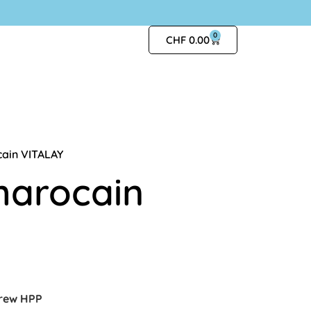
0
CHF
0.00
cain VITALAY
marocain
brew HPP