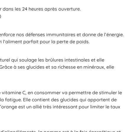
 dans les 24 heures après ouverture.
)
enforce nos défenses immunitaires et donne de l’énergie.
i l’aliment parfait pour la perte de poids.
urel qui soulage les brûlures intestinales et elle
Grâce à ses glucides et sa richesse en minéraux, elle
e vitamine C, en consommer va permettre de stimuler le
la fatigue. Elle contient des glucides qui apportent de
orange est un allié très intéressant pour limiter le taux
d’oligoéléments, la pomme est à la fois énergétique et