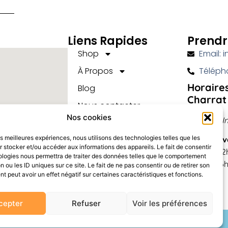
Liens Rapides
Prendr
Shop
Email: i
À Propos
Télépho
Horaires
Blog
Charrat
Nous contacter
Nos cookies
Route e l’I
les meilleures expériences, nous utilisons des technologies telles que les
Lundi au 
 stocker et/ou accéder aux informations des appareils. Le fait de consentir
10h00 – 1
ologies nous permettra de traiter des données telles que le comportement
13h30 – 16
n ou les ID uniques sur ce site. Le fait de ne pas consentir ou de retirer son
 peut avoir un effet négatif sur certaines caractéristiques et fonctions.
cepter
Refuser
Voir les préférences