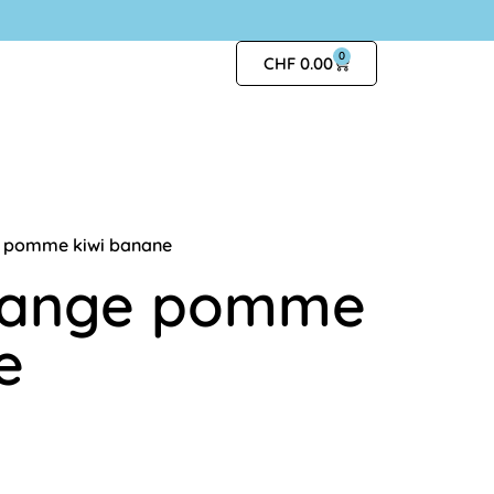
0
CHF
0.00
e pomme kiwi banane
orange pomme
e